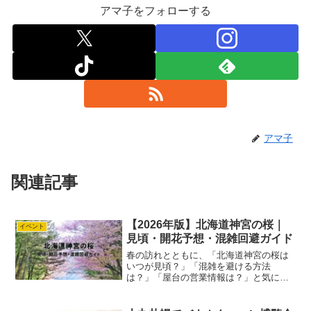
アマ子をフォローする
アマ子
関連記事
【2026年版】北海道神宮の桜｜
イベント
見頃・開花予想・混雑回避ガイド
春の訪れとともに、「北海道神宮の桜は
いつが見頃？」「混雑を避ける方法
は？」「屋台の営業情報は？」と気にな
る方も多いのではないでしょうか？ アマ
子北海道神宮は札幌屈指の桜名所で、約
1,400本のエゾヤマザクラやソメイヨシノ