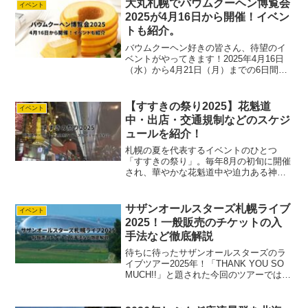
大丸札幌でバウムクーヘン博覧会
イベント
が咲き誇り、円山公園...
2025が4月16日から開催！イベン
トも紹介。
バウムクーヘン好きの皆さん、待望のイ
ベントがやってきます！​2025年4月16日
（水）から4月21日（月）までの6日間、
大丸札幌店にて「バウムクーヘン博覧会
2025」が開催されます。​全国各地から集
まる多彩なバウムクーヘンが一堂に会す
【すすきの祭り2025】花魁道
イベント
るこの...
中・出店・交通規制などのスケジ
ュールを紹介！
札幌の夏を代表するイベントのひとつ
「すすきの祭り」。毎年8月の初旬に開催
され、華やかな花魁道中や迫力ある神
輿、太鼓演奏、そしてYOSAKOIなど、和
の美しさと熱気が融合した三日間です。
2025年の今年も、例年に負けない賑わい
サザンオールスターズ札幌ライブ
イベント
が予想されます。...
2025！一般販売のチケットの入
手法など徹底解説
待ちに待ったサザンオールスターズのラ
イブツアー2025年！「THANK YOU SO
MUCH!!」と題された今回のツアーでは、
全国各地で熱いステージが繰り広げられ
ます。アマ子もちろん、北海道の札幌ド
ームでも開催されますよ！この記事で