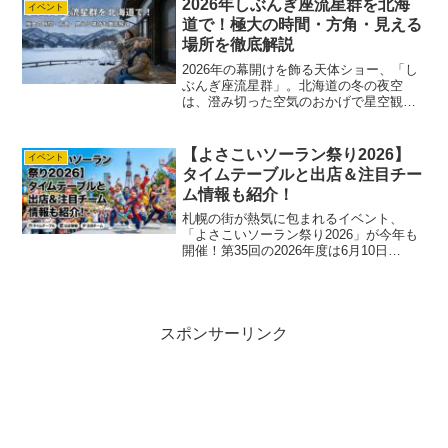
2026年しぶんぎ座流星群を北海
イベント
は、サ...
道で！極大の時間・方角・見える
場所を徹底解説
2026年の幕開けを飾る天体ショー、「し
ぶんぎ座流星群」。北海道の冬の夜空
は、澄み切った空気のおかげで星空観測
には最高のロケーションです！ しかし、
2026年は「満月」という強力なライバル
が存在し、少し工夫が必要な年となりま
【よさこいソーラン祭り2026】
イベント
す。どさんこさん...
タイムテーブルと出店＆注目チー
ム情報も紹介！
札幌の街が熱気に包まれるイベント、
「よさこいソーラン祭り2026」が今年も
開催！第35回の2026年度は6月10日
（水）〜6月14日（日）の5日間に渡り、
大通公園を中心とした各会場で行われま
す。アマ子今年は去年よりも多い約275チ
ームが参加...
スポンサーリンク