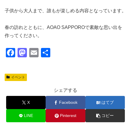
子供から大人まで、誰もが楽しめる内容となっています。
春の訪れとともに、AOAO SAPPOROで素敵な思い出を
作ってください。
F
M
E
共
a
a
m
有
c
st
ail
イベント
e
o
b
d
シェアする
o
o
X
Facebook
はてブ
o
n
k
LINE
Pinterest
コピー