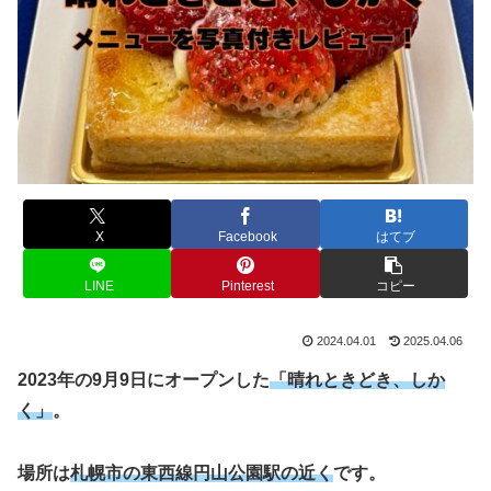
X
Facebook
はてブ
LINE
Pinterest
コピー
2024.04.01
2025.04.06
2023年の9月9日にオープンした
「晴れときどき、しか
く」
。
場所は
札幌市の東西線円山公園駅の近く
です。