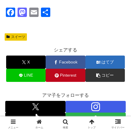
F
M
E
共
a
a
m
有
c
st
ail
スイーツ
e
o
b
d
シェアする
o
o
X
Facebook
はてブ
o
n
k
LINE
Pinterest
コピー
アマ子をフォローする
メニュー
ホーム
検索
トップ
サイドバー