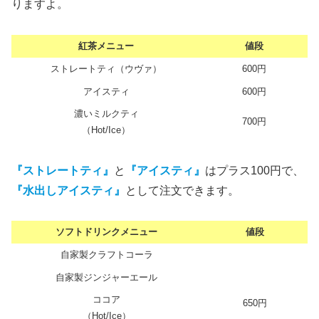
りますよ。
紅茶メニュー
値段
ストレートティ（ウヴァ）
600円
アイスティ
600円
濃いミルクティ
700円
（Hot/Ice）
『ストレートティ』
と
『アイスティ』
はプラス100円で、
『水出しアイスティ』
として注文できます。
ソフトドリンクメニュー
値段
自家製クラフトコーラ
自家製ジンジャーエール
ココア
650円
（Hot/Ice）