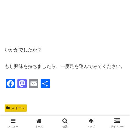
いかがでしたか？
もし興味を持ちましたら、一度足を運んでみてください。
F
M
E
共
a
a
m
有
c
st
ail
スイーツ
e
o
b
d
シェアする
o
o
メニュー
ホーム
検索
トップ
サイドバー