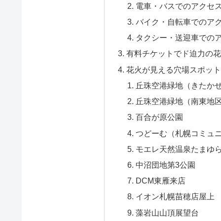
電車・バスでのアクセ
バイク・自転車でのア
タクシー・送迎車での
有料チケットでド迫力の花
花火が見える穴場スポット
丘珠空港緑地（きたか
丘珠空港緑地（南東地
百合が原公園
つどーむ（札幌コミュ
モエレ天然温泉たまゆ
中沼団地第3公園
DCM東雁来店
イオン札幌苗穂店屋上
藻岩山山頂展望台