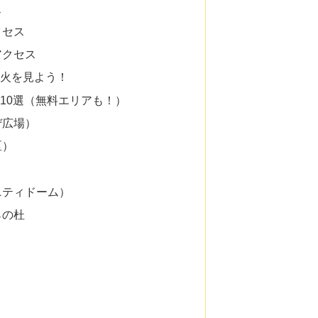
ス
クセス
アクセス
火を見よう！
10選（無料エリアも！）
ぜ広場）
区）
ニティドーム）
らの杜