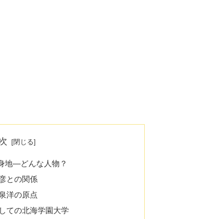
次
身地―どんな人物？
彦との関係
泉洋の原点
しての北海学園大学