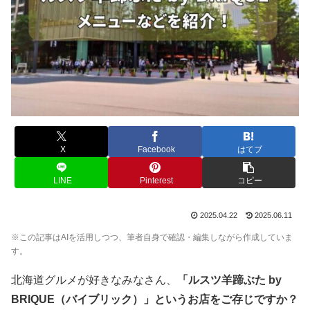
X
Facebook
はてブ
LINE
Pinterest
コピー
2025.04.22
2025.06.11
※この記事はAIを活用しつつ、筆者自身で確認・編集しながら作成していま
す。
北海道グルメが好きなみなさん、
「ルスツ羊蹄ぶた by
BRIQUE（バイブリック）」というお店をご存じですか？