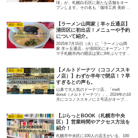
琲」が、札幌白石区に新たな店舗をオー
プンします。その名も「珈琲工房 美鈴 ×
業務食品倉庫 白石区店」！アマ子1932年
の創業以来、こだわりの焙煎技術で長年
愛されてきた美鈴の味が、今度は白石で
【ラーメン山岡家｜羊ヶ丘通店】
開店・閉店
楽しめます。...
清田区に初出店！メニューや予約
について紹介。
2025年7月15日（火）に「ラーメン山岡
家 羊ヶ丘通店」が清田区にオープン！ア
マ子札幌市内の開店は実に8年ぶりです！
今回はそんな「ラーメン山岡家」が清田
区に初登場ということで、アクセス・メ
ニュー・予約方法・求人情報などをわか
【メルトドーナツ（ココノススキ
開店・閉店
りやすくまとめ...
ノ店）】わずか半年で閉店！？早
すぎるとの声も。
山鼻で大人気のドーナツ店、「melt
donut（メルトドーナツ）」。2024年の10
月にココノススキノに２号店がオープン
して、連日賑わっていました。アマ子街
の中心地に近いこともあり、利用する方
も多かったのではないでしょうか？しか
【ぷらっとBOOK（札幌市中央
開店・閉店
し、202...
区）】営業時間やアクセス方法を
紹介！
札幌市中央区に100人の店主がいる、100