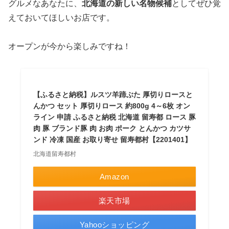
グルメなあなたに、
北海道の新しい名物候補
としてぜひ覚
えておいてほしいお店です。
オープンが今から楽しみですね！
【ふるさと納税】ルスツ羊蹄ぶた 厚切りロースと
んかつ セット 厚切りロース 約800g 4～6枚 オン
ライン 申請 ふるさと納税 北海道 留寿都 ロース 豚
肉 豚 ブランド豚 肉 お肉 ポーク とんかつ カツサ
ンド 冷凍 国産 お取り寄せ 留寿都村【2201401】
北海道留寿都村
Amazon
楽天市場
Yahooショッピング