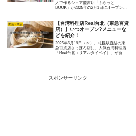
人で作るシェア型書店「ぷらっと
BOOK」が2025年の2月1日にオープンし
ました。アマ子シェア型書店なんて初め
て聞きました！ここは普通の書店とは違
った、一期一会の出会いが待っている書
【台湾料理店Real台北（東急百貨
開店・閉店
店となってます。...
店）】いつオープン?メニューな
どを紹介！
2025年6月19日（木）、札幌駅直結の東
急百貨店さっぽろ店に、人気台湾料理店
「Real台北（リアルタイペイ）」が新店
舗をオープンします。アマ子台湾本場の
味を楽しめる！ということで有名なお店
です。円山本店やPARCO店でも話題の本
格小籠包や...
スポンサーリンク