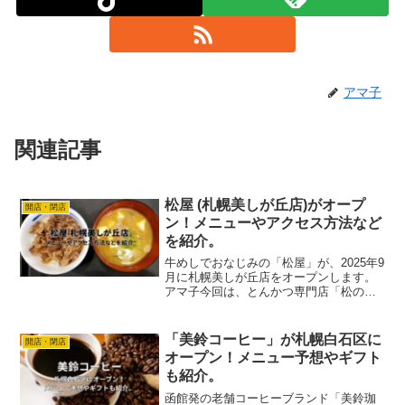
アマ子
関連記事
松屋 (札幌美しが丘店)がオープ
開店・閉店
ン！メニューやアクセス方法など
を紹介。
牛めしでおなじみの「松屋」が、2025年9
月に札幌美しが丘店をオープンします。
アマ子今回は、とんかつ専門店「松の
や」も併設された複合型店舗！24時間営
業で、深夜も利用できる便利なお店で
す。この記事では、店舗のアクセス方法
「美鈴コーヒー」が札幌白石区に
開店・閉店
などの基本情報からメ...
オープン！メニュー予想やギフト
も紹介。
函館発の老舗コーヒーブランド「美鈴珈