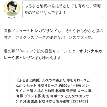
ふるさと納税の返礼品としても有名な、留寿
都の特産品なんですよ！
アマ子
看板メニューの
ヒレカツサンド
も、そのやわらかさと脂の
甘さ、デミグラスソースの絶妙なバランスで大人気。
道の駅230ルスツ併設の直営キッチンでは、
オリジナルカ
レーや豚ヒレザンギ
も味わえます。
【ふるさと納税】ルスツ羊蹄ぶた 厚切りロースと
んかつ セット 厚切りロース 約800g 4～6枚 オン
ライン 申請 ふるさと納税 北海道 留寿都 ロース 豚
肉 豚 ブランド豚 肉 お肉 ポーク とんかつ カツサ
ンド 冷凍 国産 お取り寄せ 留寿都村【2201401】