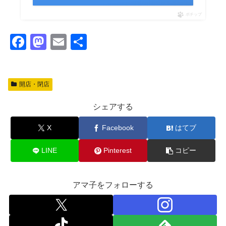
ポチップ
F
M
E
共
a
a
m
有
c
st
ail
開店・閉店
e
o
b
d
シェアする
o
o
X
Facebook
はてブ
o
n
k
LINE
Pinterest
コピー
アマ子をフォローする