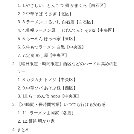
1.やさしい、とんこつ 麺 かまくら【白石区】
2.中華そば うさぎ【北区】
3.ラーメン まるいし 白石店【白石区】
4.札幌ラーメン原ゝ（げんてん）その2【中央区】
5.らーめん ほっぺ家【東区】
6.牛もつラーメン 白黒【中央区】
7.定食 めし屋【中央区】
【曜日限定・時間限定】西区などのハードル高めの朝
ラー
8.カタカナ トメジ【中央区】
9.中華ソバ あそぶ龜【西区】
10.らーめん信 nobu【中央区】
【24時間・長時間営業】いつでも行ける安心感
11. ラーメン山岡家（各店）
12.麺処 明かり家
まとめ