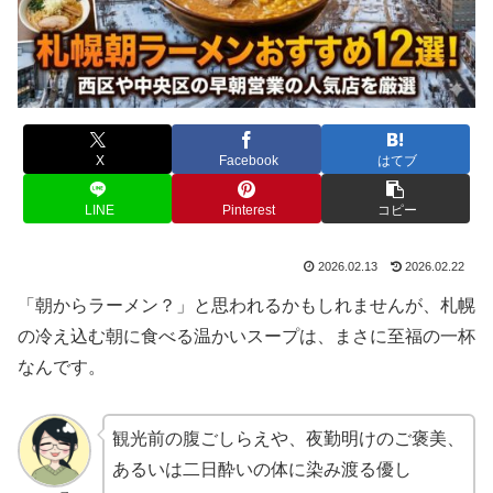
X
Facebook
はてブ
LINE
Pinterest
コピー
2026.02.13
2026.02.22
「朝からラーメン？」と思われるかもしれませんが、札幌
の冷え込む朝に食べる温かいスープは、まさに至福の一杯
なんです。
観光前の腹ごしらえや、夜勤明けのご褒美、
あるいは二日酔いの体に染み渡る優し