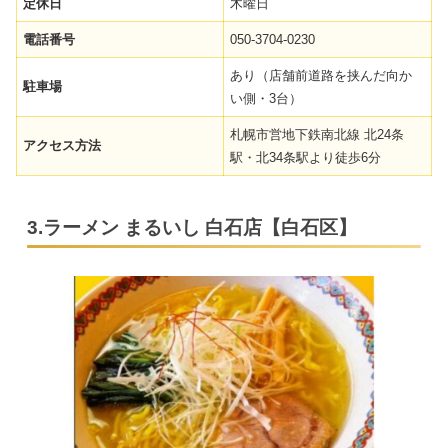
定休日
木曜日
電話番号
050-3704-0230
あり（店舗前道路を挟んだ向か
駐車場
い側・3台）
札幌市営地下鉄南北線 北24条
アクセス方法
駅・北34条駅より徒歩6分
3.ラーメン まるいし 白石店【白石区】