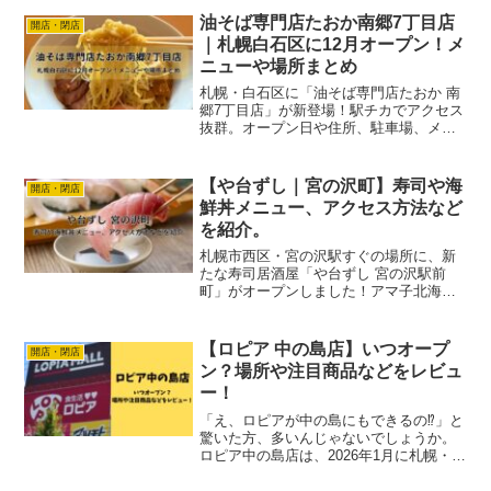
です。円山本店やPARCO店でも話題の本
油そば専門店たおか南郷7丁目店
開店・閉店
格小籠包や...
｜札幌白石区に12月オープン！メ
ニューや場所まとめ
札幌・白石区に「油そば専門店たおか 南
郷7丁目店」が新登場！駅チカでアクセス
抜群。オープン日や住所、駐車場、メニ
ュー情報をまとめました。
【や台ずし｜宮の沢町】寿司や海
開店・閉店
鮮丼メニュー、アクセス方法など
を紹介。
札幌市西区・宮の沢駅すぐの場所に、新
たな寿司居酒屋「や台ずし 宮の沢駅前
町」がオープンしました！アマ子北海道
に初進出で、寿司は1貫59円（税込65円）
から楽しめるリーズナブルさが魅力のお
店です！この記事では、「や台ずし 宮の
【ロピア 中の島店】いつオープ
開店・閉店
沢駅前町」のメニ...
ン？場所や注目商品などをレビュ
ー！
「え、ロピアが中の島にもできるの⁉」と
驚いた方、多いんじゃないでしょうか。
ロピア中の島店は、2026年1月に札幌・豊
平区にオープン予定です。アマ子これは
札幌市民にとってかなりビッグニュース