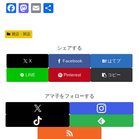
F
M
E
共
a
a
m
有
c
st
ail
開店・閉店
e
o
b
d
シェアする
o
o
X
Facebook
はてブ
o
n
k
LINE
Pinterest
コピー
アマ子をフォローする