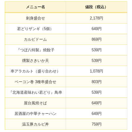
メニュー名
値段（税込）
刺身盛合せ
2,178円
若どりザンギ（5個）
649円
カルビドーム
869円
『つぼ八特製』焼餃子
539円
燻製さきいか天
539円
串アラカルト（盛り合わせ）
1,078円
ベーコン巻 3種串盛合せ
803円
『北海道産味わい若どり』鳥串
539円
屋台風焼そば
649円
居酒屋の中華チャーハン
649円
温玉豚カルビ丼
759円