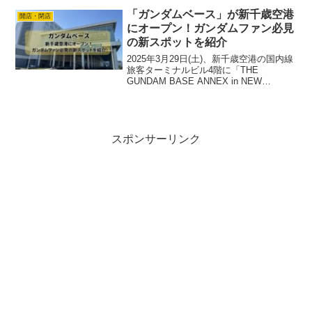
ですね！というのも、ロピアは“安くてお
「ガンダムベース」が新千歳空港
開店・閉店
いしい”が揃っ...
にオープン！ガンダムファン必見
の新スポットを紹介
2025年3月29日(土)、新千歳空港の国内線
旅客ターミナルビル4階に「THE
GUNDAM BASE ANNEX in NEW
CHITOSE AIRPORT」(通称：ガンダムベ
ースアネックス 新千歳空港)がオープンし
ます！アマ子この施設...
スポンサーリンク