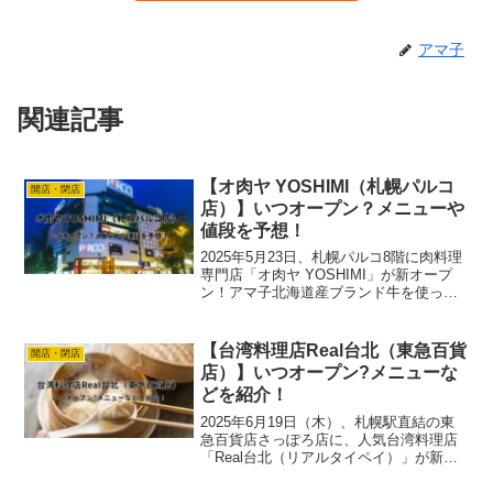
アマ子
関連記事
【オ肉ヤ YOSHIMI（札幌パルコ
開店・閉店
店）】いつオープン？メニューや
値段を予想！
2025年5月23日、札幌パルコ8階に肉料理
専門店「オ肉ヤ YOSHIMI」が新オープ
ン！アマ子北海道産ブランド牛を使った
定食や丼を中心に、こだわりの“熱々肉グ
ルメ”が楽しめる注目の新店です。今回
は、メニューの予想ラインナップや他店
【台湾料理店Real台北（東急百貨
開店・閉店
舗との違...
店）】いつオープン?メニューな
どを紹介！
2025年6月19日（木）、札幌駅直結の東
急百貨店さっぽろ店に、人気台湾料理店
「Real台北（リアルタイペイ）」が新店
舗をオープンします。アマ子台湾本場の
味を楽しめる！ということで有名なお店