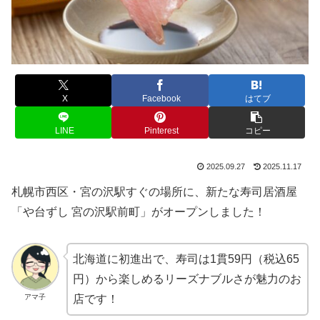
X
Facebook
はてブ
LINE
Pinterest
コピー
2025.09.27
2025.11.17
札幌市西区・宮の沢駅すぐの場所に、新たな寿司居酒屋
「や台ずし 宮の沢駅前町」がオープンしました！
北海道に初進出で、寿司は1貫59円（税込65
円）から楽しめるリーズナブルさが魅力のお
アマ子
店です！