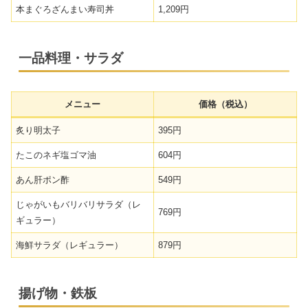
本まぐろざんまい寿司丼
1,209円
一品料理・サラダ
メニュー
価格（税込）
炙り明太子
395円
たこのネギ塩ゴマ油
604円
あん肝ポン酢
549円
じゃがいもバリバリサラダ（レ
769円
ギュラー）
海鮮サラダ（レギュラー）
879円
揚げ物・鉄板