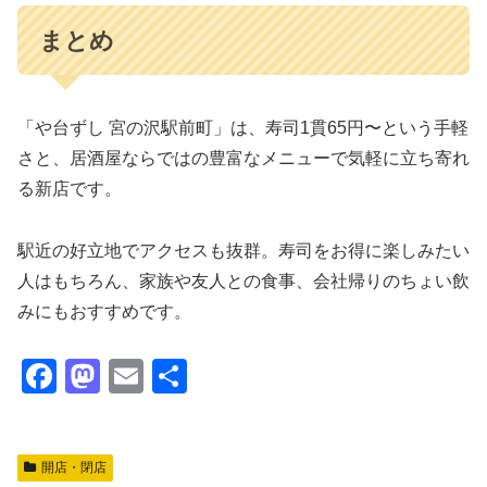
まとめ
「や台ずし 宮の沢駅前町」は、寿司1貫65円〜という手軽
さと、居酒屋ならではの豊富なメニューで気軽に立ち寄れ
る新店です。
駅近の好立地でアクセスも抜群。寿司をお得に楽しみたい
人はもちろん、家族や友人との食事、会社帰りのちょい飲
みにもおすすめです。
F
M
E
共
a
a
m
有
c
st
ail
開店・閉店
e
o