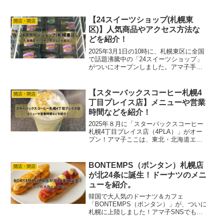
して、連日賑わっていました。アマ子街
の中心地に近いこともあり、利用する方
も多かったのではないでしょうか？しか
【24スイーツショップ(札幌東
開店・閉店
し、202...
区)】人気商品やアクセス方法な
どを紹介！
2025年3月1日の10時に、札幌東区に全国
で話題沸騰中の「24スイーツショップ」
がついにオープンしました。アマ子手稲
区に続き、札幌市内2店舗目となります。
この新店舗も、他の店舗と同じく24時間
営業の無人販売所で、100種類以上の魅惑
【スターバックスコーヒー札幌4
開店・閉店
的なス...
丁目プレイス店】メニューや営業
時間などを紹介！
2025年８月に「スターバックスコーヒー
札幌4丁目プレイス店（4PLA）」がオー
プン！アマ子ここは、東北・北海道エリ
アで初めて登場する「スターバックス テ
ィー & カフェ」の店舗です！「今までの
スタバと何が違うの？」「どんなメニュ
BONTEMPS（ボンタン）札幌店
開店・閉店
ーが楽しめ...
が北24条に誕生！ドーナツのメニ
ューを紹介。
韓国で大人気のドーナツ＆カフェ
「BONTEMPS（ボンタン）」が、ついに
札幌に上陸しました！アマ子SNSでも話