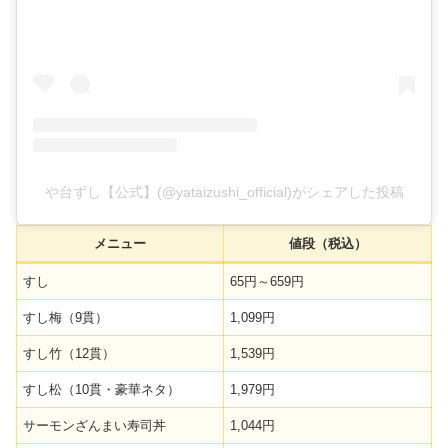
や台ずし【公式】(@yataizushi_official)がシェアした投稿
メニュー
値段（税込）
すし
65円～659円
すし梅（9貫）
1,099円
すし竹（12貫）
1,539円
すし松（10貫・豪華ネタ）
1,979円
サーモンざんまい寿司丼
1,044円