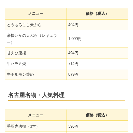
メニュー
価格（税込）
とうもろこし天ぷら
494円
豪快いかの天ぷら（レギュラ
1,099円
ー）
甘えび唐揚
494円
牛ハラミ焼
714円
牛ホルモン炒め
879円
名古屋名物・人気料理
メニュー
価格（税込）
手羽先唐揚（3本）
396円