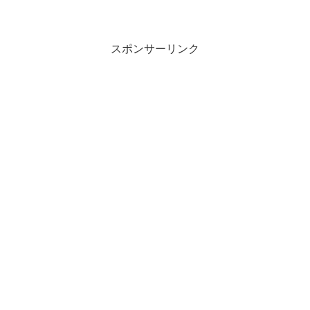
題の韓国のドーナツ屋さんです。場所は
地下鉄南北線「北24条駅」から徒歩3分と
いう好立地。今回は、話題のドーナツブ
ランド「BONTE...
スポンサーリンク