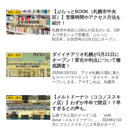
【ぷらっとBOOK（札幌市中央
開店・閉店
区）】営業時間やアクセス方法を
紹介！
札幌市中央区に100人の店主がいる、100
人で作るシェア型書店「ぷらっと
BOOK」が2025年の2月1日にオープンし
ました。アマ子シェア型書店なんて初め
て聞きました！ここは普通の書店とは違
った、一期一会の出会いが待っている書
ダイイチアリオ札幌が3月21日に
開店・閉店
店となってます。...
オープン！変化や利点について徹
底調査！
2025年3月21日、アリオ札幌の1階に新た
なスーパーマーケット「ダイイチ」がオ
ープンします。アマ子これは、札幌市民
にとって大きな話題となっていますね。
では、このオープンについて詳しく見て
いきましょう。ダイイチアリオ札幌店の
【メルトドーナツ（ココノススキ
開店・閉店
オープン概要 こ...
ノ店）】わずか半年で閉店！？早
すぎるとの声も。
山鼻で大人気のドーナツ店、「melt
donut（メルトドーナツ）」。2024年の10
月にココノススキノに２号店がオープン