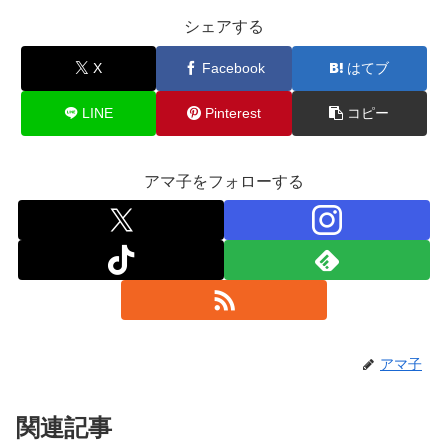
b
d
シェアする
o
o
X
Facebook
はてブ
o
n
k
LINE
Pinterest
コピー
アマ子をフォローする
アマ子
関連記事