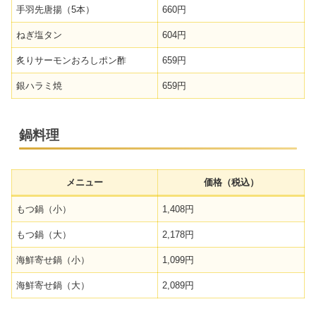
手羽先唐揚（5本）
660円
ねぎ塩タン
604円
炙りサーモンおろしポン酢
659円
銀ハラミ焼
659円
鍋料理
メニュー
価格（税込）
もつ鍋（小）
1,408円
もつ鍋（大）
2,178円
海鮮寄せ鍋（小）
1,099円
海鮮寄せ鍋（大）
2,089円