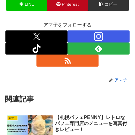
k
LINE
Pinterest
コピー
アマ子をフォローする
アマ子
関連記事
【札幌パフェPENNY】レトロな
カフェ
パフェ専門店のメニューを写真付
きレビュー！