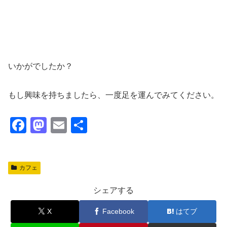
いかがでしたか？
もし興味を持ちましたら、一度足を運んでみてください。
F
M
E
共
a
a
m
有
c
st
ail
カフェ
e
o
b
d
シェアする
o
o
X
Facebook
はてブ
o
n