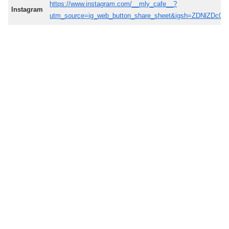
https://www.instagram.com/__mly_cafe__?
Instagram
utm_source=ig_web_button_share_sheet&igsh=ZDNlZDc0