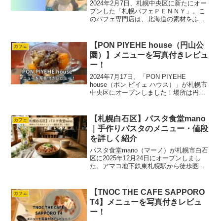
2024年2月7日、札幌中央区に新たにオー
プンした「札幌パフェＰＥＮＮＹ」。こ
のパフェ専門店は、北海道の素材をふん
だんに使用した“安心して食べられるパフ
ェ”をコンセプトにしたレトロなカフェで
す。店内には、小さいパフェから大きい
【PON PIYEHE house（円山公
カフェ
パフェまで、ど...
園）】メニューを写真付きレビュ
ー！
2024年7月17日、「PON PIYEHE
house（ポン ピイェ ハウス）」が札幌市
中央区にオープンしました！場所は円山
公園駅から徒歩わずか6分。街中にありな
がら、驚くほどの静寂に包まれたこの空
間は、まるで絵本の中に迷い込んだかの
【札幌白石区】パスタ食堂mano
カフェ
よう...
｜手作りパスタのメニュー・値段
を詳しく紹介
パスタ食堂mano（マーノ）が札幌市白石
区に2025年12月24日にオープンしまし
た。アマコ地下鉄東札幌駅から徒歩圏内
なので、行きやすいですね！今回は、パ
スタ食堂manoの基本情報や営業時間、定
休日、アクセスを紹介します。まずはお
【TNOC THE CAFE SAPPORO
カフェ
店について...
T4】メニューを写真付きレビュ
ー！