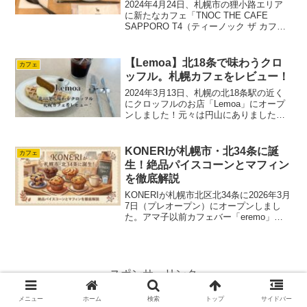
2024年4月24日、札幌市の狸小路エリア
に新たなカフェ「TNOC THE CAFE
SAPPORO T4（ティーノック ザ カフェ
サッポロ ティーフォー）」がオープンし
ました。アマ子旅の途中で立ち寄って、
ゆったりとひと息つける場所をコン...
【Lemoa】北18条で味わうクロ
カフェ
ッフル。札幌カフェをレビュー！
2024年3月13日、札幌の北18条駅の近く
にクロッフルのお店「Lemoa」にオープ
ンしました！元々は円山にありました
が、今回独立を機に北１８条に移転した
カフェです。アマ子女性に人気のカフェ
ですよ！先日行ってきましたので、お店
KONERIが札幌市・北34条に誕
カフェ
について紹介し...
生！絶品パイスコーンとマフィン
を徹底解説
KONERIが札幌市北区北34条に2026年3月
7日（プレオープン）にオープンしまし
た。アマ子以前カフェバー「eremo」が
営業していたビル「αK’s」の1階に誕生す
る、北海道産の厳選素材でつくるマフィ
ンや焼き菓子のお店です。 今回は、基
本...
スポンサーリンク
メニュー
ホーム
検索
トップ
サイドバー