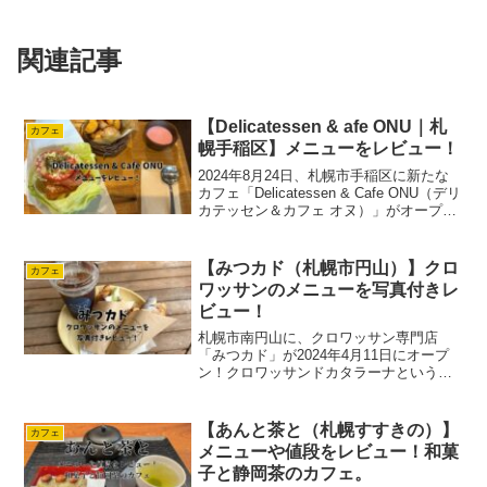
関連記事
【Delicatessen & afe ONU｜札
カフェ
幌手稲区】メニューをレビュー！
2024年8月24日、札幌市手稲区に新たな
カフェ「Delicatessen & Cafe ONU（デリ
カテッセン＆カフェ オヌ）」がオープン
しました。アマ子このお店は、札幌のフ
レンチシェフが独立して開業した注目の
カフェです。店内で味わうのは...
【みつカド（札幌市円山）】クロ
カフェ
ワッサンのメニューを写真付きレ
ビュー！
札幌市南円山に、クロワッサン専門店
「みつカド」が2024年4月11日にオープ
ン！クロワッサンドカタラーナという珍
しいメニューがあると聞き、今回行って
きました。アマ子テラス席ならペットと
一緒にお食事を楽しむこともできます
【あんと茶と（札幌すすきの）】
カフェ
よ。カフェメニューを写...
メニューや値段をレビュー！和菓
子と静岡茶のカフェ。