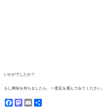
いかがでしたか？
もし興味を持ちましたら、一度足を運んでみてください。
F
M
E
共