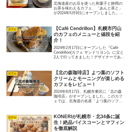
北海道産のお豆を使った和菓子と静岡の
お茶を味わえるカフェ、「あんと茶と」
が2024年5月9日にオープンしました。場
所は札幌のすすきのです。アマ子落ち着
いた雰囲気の店内で食べるきんつばが最
高でした！先日行ってきましたので、メ
【Café Cendrillon】札幌市円山
カフェ
ニューと値段を写真...
のカフェのメニューと値段を紹
介！
2024年2月17日にオープンした『Café
Cendrillon(カフェ サンドリヨン)』に父と
2人で行ってきました！デザイナーである
オーナーが経営している、オシャレなカ
フェです。アマ子一人でのんびりカフェ
を楽しみたい方、友人や恋人とちょ...
【北の森珈琲店】よつ葉のソフト
カフェ
クリームとモーニングが楽しめる
カフェをレビュー！
2024年8月17日、札幌市東区に「北の森
珈琲店」がオープンしました。このカフ
ェでは、北海道の名産「よつ葉のソフト
クリーム」を楽しむことができるほか、
午前中限定でドリンクにトーストを追加
できるお得なメニューも用意されていま
KONERIが札幌市・北34条に誕
カフェ
す。アマ子朝8時3...
生！絶品パイスコーンとマフィン
を徹底解説