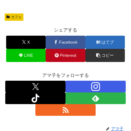
a
a
m
有
c
st
ail
カフェ
e
o
b
d
シェアする
o
o
X
Facebook
はてブ
o
n
k
LINE
Pinterest
コピー
アマ子をフォローする
アマ子