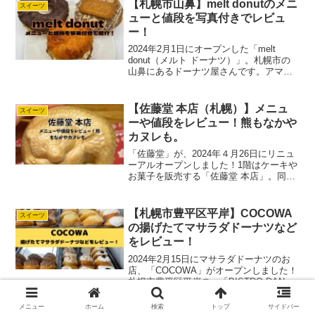
お店ですよ！写真映えするお菓子を食べ
【札幌市山鼻】melt donutのメニ
スイーツ
た...
ューと値段を写真付きでレビュ
ー！
2024年2月1日にオープンした「melt
donut（メルト ドーナツ）」。札幌市の
山鼻にあるドーナツ屋さんです。アマ子
揚げたてのドーナツも味わえるお店です
よ！やわらか食感のドーナツは朝食に
も、お土産にも向いています。先日行っ
【佐藤堂 本店（札幌）】メニュ
スイーツ
てきたので、...
ーや値段をレビュー！熊もなかや
カヌレも。
「佐藤堂」が、2024年４月26日にリニュ
ーアルオープンしました！1階はケーキや
お菓子を販売する「佐藤堂 本店」。同ビ
ルの2，3階はパフェやドリンクが味わえ
る、「パフェ、珈琲、酒、佐藤本店」も
オープンしました。アマ子シメパフェを
【札幌市豊平区平岸】COCOWA
スイーツ
広めた有名な...
の揚げたてマサラダドーナツなど
をレビュー！
2024年2月15日にマサラダドーナツのお
店、「COCOWA」がオープンしました！
札幌市豊平区平岸の、「BISTRO DANDE
LION（ビストロ ダンデライオン）」と併
設しているお店です。アマ子揚げたての
メニュー
ホーム
検索
トップ
サイドバー