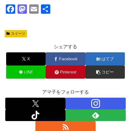
F
M
E
共
a
a
m
有
c
st
ail
スイーツ
e
o
b
d
シェアする
o
o
X
Facebook
はてブ
o
n
k
LINE
Pinterest
コピー
アマ子をフォローする