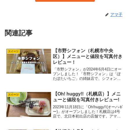
アマ子
関連記事
【市野シフォン（札幌市中央
スイーツ
区）】メニューと値段を写真付き
レビュー！
「市野シフォン」が2024年6月4日にオー
プンしました！「市野シフォン」は「ぽ
たぽたいちご」の姉妹店で、シフォンケ
ーキ専門店です。アマ子色んな種類のシ
フォンケーキがありますよ！先日行って
きましたので、メニューと値段を写真付
【Oh! huggy!!（札幌店）】メニ
スイーツ
きでレビューしてい...
ューと値段を写真付きレビュー!
2023年11月18日に「Oh!huggy!!(オーハギ
ー)」がオープンしました！札幌店は4号
店で、北日本初出店の店舗です。アマ子
お花の形に絞った餡子を、おはぎの上に
飾った「フラワーおはぎ」を売っている