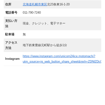
住所
北海道
札幌市東区
北23条東16-1-20
電話番号
011-790-7240
支払い方
現金、クレジット、電子マネー
法
駐車場
無
アクセス
地下鉄東豊線元町駅から徒歩1分
方法
https://www.instagram.com/unicorn24ice.motomachi?
Instagram
utm_source=ig_web_button_share_sheet&igsh=ZDNlZDc0