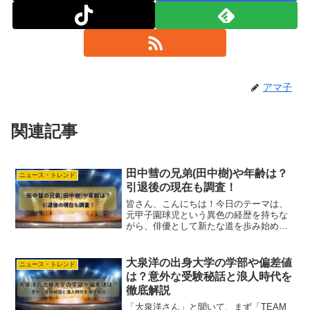
アマ子
関連記事
田中彗の兄弟(田中樹)や年齢は？
ニュース・トレンド
引退後の現在も調査！
皆さん、こんにちは！今日のテーマは、
元甲子園球児という異色の経歴を持ちな
がら、俳優として新たな道を歩み始めた
田中彗（たなか すばる）さんです。アマ
子人気アイドルグループSixTONESの田
中樹さんのお弟さんで、今注目の俳優さ
大泉洋の出身大学の学部や偏差値
ニュース・トレンド
んです。「え、あ...
は？意外な受験秘話と浪人時代を
徹底解説
「大泉洋さん」と聞いて、まず「TEAM