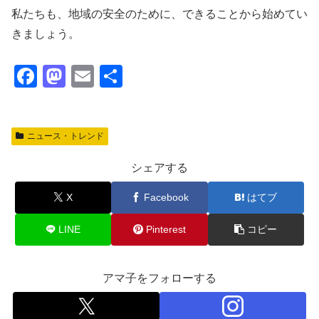
私たちも、地域の安全のために、できることから始めてい
きましょう。
F
M
E
共
a
a
m
有
c
st
ail
ニュース・トレンド
e
o
b
d
シェアする
o
o
X
Facebook
はてブ
o
n
k
LINE
Pinterest
コピー
アマ子をフォローする