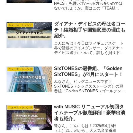
NACS」を思い浮かべる方も多いのでは
ないでしょうか。実はこの「TEAM
NACS」、大泉さんの出身大学である北
海学園大学で結成されたのをご存知です
か？「なぜ北海学園大学を選んだの？」
ダイアナ・デイビスの母は名コー
ニュース・トレンド
「学生時代はどん...
チ！結婚相手や国籍変更の理由も
紹介。
こんにちは！今日はフィギュアスケート
界で話題のアイスダンサー、ダイアナ・
デイビス選手について、詳しく掘り下げ
ていきましょう。アマ子彼女はもともと
ロシア代表として活躍していましたが、
いまはグルジア代表として新しい挑戦を
SixTONESの冠番組、「Golden
ニュース・トレンド
続けています。そしてなん...
SixTONES」が4月にスタート！
みなさん、ビッグニュースです！
SixTONES（シックスストーンズ）の冠
番組「Golden SixTONES（ゴールデン シ
ックスストーンズ）」が4月からスタート
することが決定しました！アマ子３月で
終了する「行列のできる法律相談所」の
with MUSIC リニューアル初回タ
ニュース・トレンド
代わり...
イムテーブル徹底解剖！豪華出演
者も紹介。
皆さん、こんにちは！2025年4月5日
（土）21：54から、大人気音楽番組