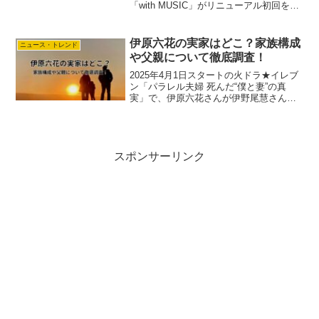
「with MUSIC」がリニューアル初回を迎
えます。アマ子その初回の出演者が豪華
すぎる！ということで、話題になってま
す。「一体何が変わるの？」「初回のタ
伊原六花の実家はどこ？家族構成
ニュース・トレンド
イムテーブル...
や父親について徹底調査！
2025年4月1日スタートの火ドラ★イレブ
ン「パラレル夫婦 死んだ“僕と妻”の真
実」で、伊原六花さんが伊野尾慧さんと
共にW主演を務めることが発表され、
SNSを中心に大きな話題となっていま
す。ドラマで夫婦役を演じる伊原さん。
そのキラキラした姿...
スポンサーリンク