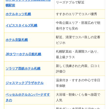
リーズナブルで駅近
幌駅前
ホテルネッツ札幌
すすきのエリアでコスパ優秀
中島公園エリア・部屋広めで朝
イビススタイルズ札幌
食付きでも安め
駅近、清潔でコスパ良しの定番
ホテル京阪札幌
ビジホ
札幌駅直結・高層階スパあり、
JRタワーホテル日航札幌
最上級クラス
新しく洗練された内装、口コミ
ソラリア西鉄ホテル札幌
評価◎
温泉付き・すすきの中心で非日
ジャスマックプラザホテル
常体験
ベッセルホテルカンパーナすす
大浴場・朝食いくら食べ放題で
きの
人気
和モダン・大浴場ありでゆった