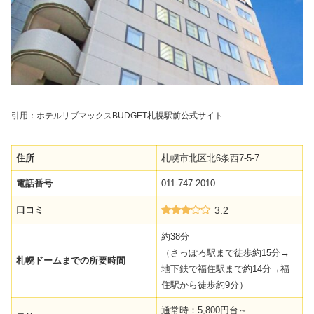
引用：
ホテルリブマックスBUDGET札幌駅前公式サイト
住所
札幌市北区北6条西7-5-7
電話番号
011-747-2010
口コミ
3.2
約38分
（さっぽろ駅まで徒歩約15分→
札幌ドームまでの所要時間
地下鉄で福住駅まで約14分→福
住駅から徒歩約9分）
通常時：5,800円台～