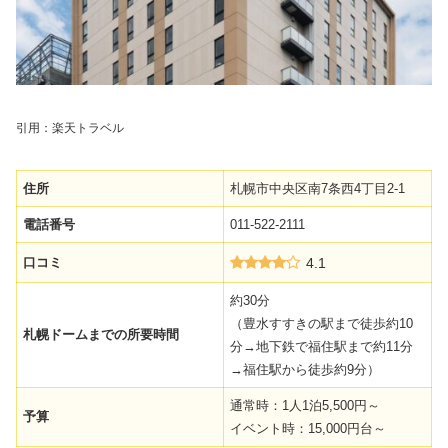
引用：楽天トラベル
住所
札幌市中央区南7条西4丁目2-1
電話番号
011-522-2111
口コミ
4.1
約30分
（豊水すすきの駅まで徒歩約10
札幌ドームまでの所要時間
分→地下鉄で福住駅まで約11分
→福住駅から徒歩約9分）
通常時：1人1泊5,500円～
予算
イベント時：15,000円台～