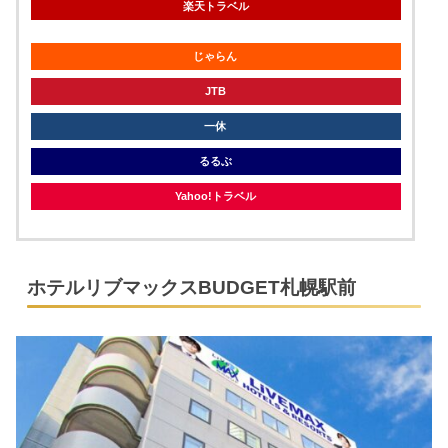
楽天トラベル
じゃらん
JTB
一休
るるぶ
Yahoo!トラベル
ホテルリブマックスBUDGET札幌駅前