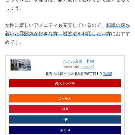
しょう。
女性に嬉しいアメニティも充実しているので、
和風の落ち
着いた雰囲気が好きな方、岩盤浴を利用したい方
におすす
めです。
ホテル京阪 札幌
posted with
トマレバ
北海道札幌市北区北6条西6丁目1-9
[地図]
楽天トラベル
じゃらん
JTB
一休
るるぶ