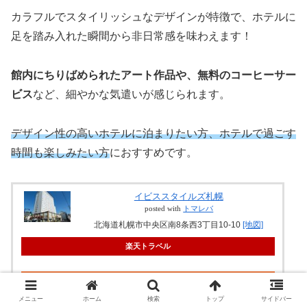
カラフルでスタイリッシュなデザインが特徴で、ホテルに
足を踏み入れた瞬間から非日常感を味わえます！
館内にちりばめられたアート作品や、無料のコーヒーサー
ビス
など、細やかな気遣いが感じられます。
デザイン性の高いホテルに泊まりたい方、ホテルで過ごす
時間も楽しみたい方
におすすめです。
イビススタイルズ札幌
posted with
トマレバ
北海道札幌市中央区南8条西3丁目10-10
[地図]
楽天トラベル
じゃらん
メニュー
ホーム
検索
トップ
サイドバー
JTB