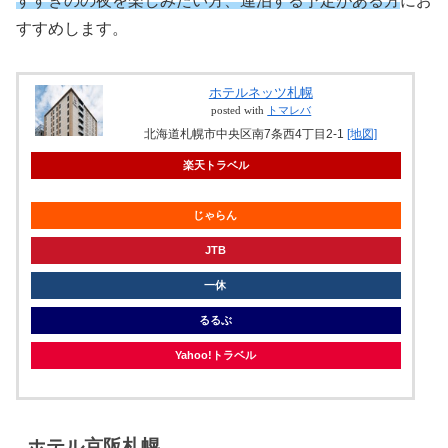
すすきのの夜を楽しみたい方、連泊する予定がある方
にお
すすめします。
ホテルネッツ札幌
posted with
トマレバ
北海道札幌市中央区南7条西4丁目2-1
[地図]
楽天トラベル
じゃらん
JTB
一休
るるぶ
Yahoo!トラベル
ホテル京阪札幌