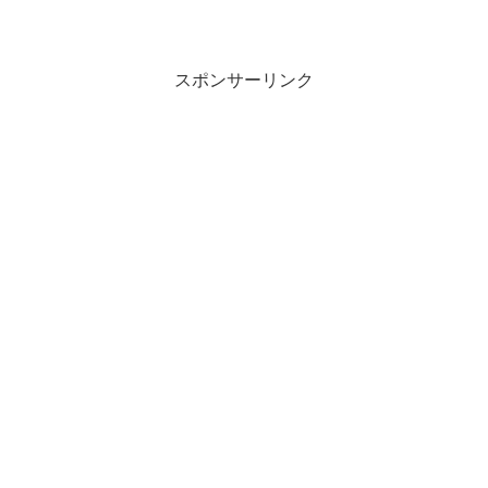
じ日に赤れんが庁舎1階にオープンするの
が、北海道土産の大定番「白い恋人」で
おなじみのISHIYAが手がける新スポッ
ト、『白い恋...
スポンサーリンク