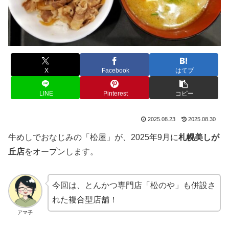
X
Facebook
はてブ
LINE
Pinterest
コピー
2025.08.23
2025.08.30
牛めしでおなじみの「松屋」が、2025年9月に
札幌美しが
丘店
をオープンします。
今回は、とんかつ専門店「松のや」も併設さ
れた複合型店舗！
アマ子