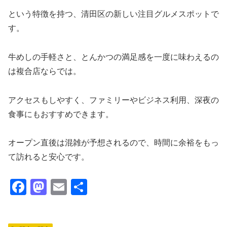
という特徴を持つ、清田区の新しい注目グルメスポットで
す。
牛めしの手軽さと、とんかつの満足感を一度に味わえるの
は複合店ならでは。
アクセスもしやすく、ファミリーやビジネス利用、深夜の
食事にもおすすめできます。
オープン直後は混雑が予想されるので、時間に余裕をもっ
て訪れると安心です。
F
M
E
共
a
a
m
有
c
st
ail