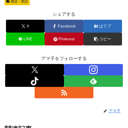
開店・閉店
e
o
b
d
シェアする
o
o
X
Facebook
はてブ
o
n
k
LINE
Pinterest
コピー
アマ子をフォローする
アマ子