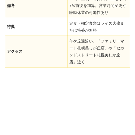
備考
7％前後を加算。営業時間変更や
臨時休業の可能性あり
定食・朝定食類はライス大盛ま
特典
たは特盛が無料
羊ケ丘通沿い。「ファミリーマ
ート札幌美しが丘店」や「セカ
アクセス
ンドストリート札幌美しが丘
店」近く