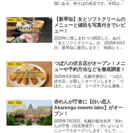
国にある、肉そばの名店です。今回は
「丸源ラーメン 札幌里塚店」のアクセス
方法などの基本情報・メニュー・求人情
報をまとめてご紹介。「どんなメニュー
【新琴似】女とソフトクリームの
開店・閉店
があるの？」「値...
メニューと値段を写真付きでレビ
ュー！
2022年に惜しまれつつ閉店した、あの
「女とソフトクリーム」が、2025年4月3
日、新琴似に復活します！「昭和レトロ
な雰囲気のなかで味わう、濃厚ソフトク
リームが忘れられない…」そんなあなた
に朗報です。今回の記事では、新しくな
つぼ八の伏古店がオープン！メニ
開店・閉店
ったメニューや値...
ューや予約方法などを徹底調査！
2025年6月30日、札幌市東区に「つぼ八
伏古店」が新しくオープンします！「つ
ぼ八」といえば、リーズナブルな価格で
新鮮な海の幸・山の幸を味わえる、北海
道生まれの人気居酒屋。今回はそんな
「つぼ八」が伏古エリアに初登場という
赤れんが庁舎に【白い恋人
開店・閉店
ことで、アクセス・メ...
Akarenga sweets labo】がオー
プン！
2025年7月25日、札幌の観光名所「赤れ
んが庁舎（旧北海道庁）」がいよいよリ
ニューアルオープンします。そして、同