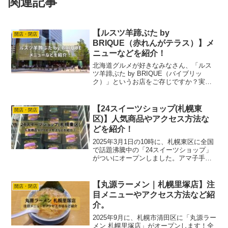
関連記事
【ルスツ羊蹄ぶた by
開店・閉店
BRIQUE（赤れんがテラス）】メ
ニューなどを紹介！
北海道グルメが好きなみなさん、「ルス
ツ羊蹄ぶた by BRIQUE（バイブリッ
ク）」というお店をご存じですか？実
は、2025年5月に札幌の赤れんがテラスに
新しくオープンするんです。アマ子ちな
みに「BRIQUE（ブリック）」はフラン
【24スイーツショップ(札幌東
開店・閉店
ス語で煉瓦...
区)】人気商品やアクセス方法な
どを紹介！
2025年3月1日の10時に、札幌東区に全国
で話題沸騰中の「24スイーツショップ」
がついにオープンしました。アマ子手稲
区に続き、札幌市内2店舗目となります。
この新店舗も、他の店舗と同じく24時間
営業の無人販売所で、100種類以上の魅惑
【丸源ラーメン｜札幌里塚店】注
開店・閉店
的なス...
目メニューやアクセス方法など紹
介。
2025年9月に、札幌市清田区に「丸源ラー
メン 札幌里塚店」がオープンします！全