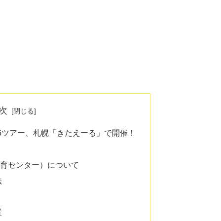
次
 2026ツアー、札幌「きたえーる」で開催！
法
体育センター）について
法
置