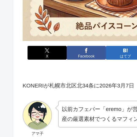
X
Facebook
はてブ
KONERIが札幌市北区北34条に2026年3
以前カフェバー「eremo」が
産の厳選素材でつくるマフィ
アマ子